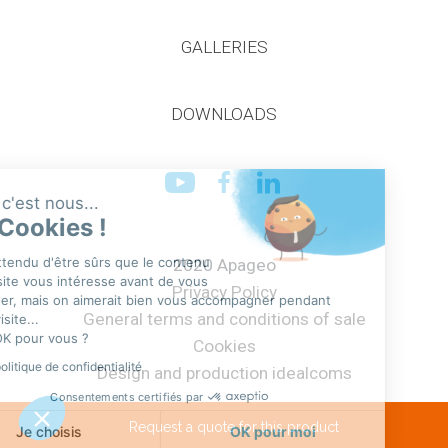
GALLERIES
DOWNLOADS
Continuer sans accepter
Salut c'est nous...
les Cookies !
On a attendu d'être sûrs que le contenu
2020 Apageo
de ce site vous intéresse avant de vous
Privacy Policy
déranger, mais on aimerait bien vous accompagner pendant
General terms and conditions of sale
votre visite...
C'est OK pour vous ?
Cookies
Lire la politique de confidentialité
Design and production idealcoms
Consentements certifiés par
Request a quote for this product
Je choisis
OK pour moi